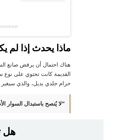
onostreet
ماذا يحدث إذا لم ي
هناك احتمال أن يرفض صانع الس
القديمة كانت تحتوي على نوع س
حزام جلدي بديل، والذي سيغير أي
“لا يُنصح باستبدال السوار ال
هل ت