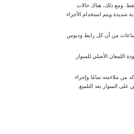
قط. ومع ذلك، هناك حالات
 الاستبدال. في ChronoStreet، يتم كل هذا بعناية شديدة ويتم استخدام الأجزاء
ع الساعات من أن كل رابط ودبوس
ة اللمعان الأصلي للسوار.
 من ملاءمته تمامًا وإجراء
لى السوار بعد التلميع.