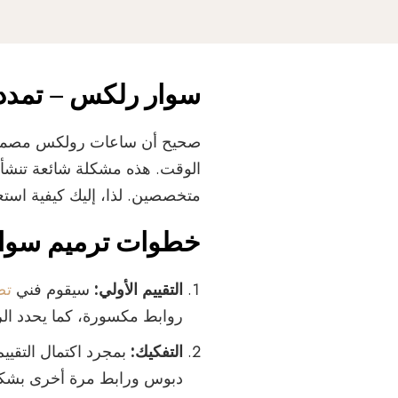
سوار رلكس –
تمدد
صحيح أن ساعات رولكس مصممة ل
الوقت. هذه مشكلة شائعة تنشأ
متخصصين. لذا، إليك كيفية است
خطوات ترميم سوا
التقييم الأولي:
سيقوم فني
تص
روابط مكسورة، كما يحدد الروا
التفكيك:
بمجرد اكتمال التقيي
دبوس ورابط مرة أخرى بشك