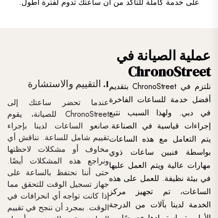
على خدمة كاملة للتأكد من أن ساعتك تدوم لفترة أطول.
عملية الصيانة في
ChronoStreet
1. التقييم والاستشارة
نلتزم في ChronoStreet بتقديم
أفضل خدمة للساعات الفاخرة
عندما تحضر ساعتك إلى
في دبي. ولهذا السبب نتبع
ChronoStreet للصيانة، يقوم
صانعو الساعات لدينا بإجراء
إجراءات قياسية في الصناعة.
تقييم شامل للساعة. نناقش أي
يتم التعامل مع هذه الساعات
مخاوف أو مشكلات لاحظتها
بواسطة فنيين ساعات ذوي
ونراجع هذه المشكلات أيضًا.
مهارات عالية ويتم العمل عليها
حتى أننا نحتفظ بالساعة على
في بيئة نظيفة. للعمل على هذه
جهاز تسجيل الوقت للتحقق مما
الساعات، تم تجهيز مركز
إذا كانت تواجه أي انحرافات في
الخدمة لدينا بآلات من الدرجة
الوقت. بمجرد أن ننجح في تقييم
الأولى يتم استيرادها خصيصًا من